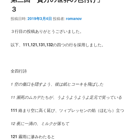
３
投稿日時:
2019年3月4日
投稿者:
romanov
３行目の投稿ありがとうございました。
以下、
111,121,131,132
の四つの行を採用しました。
全四行詩
1 空の傷口を隠すよう、彼は紙ヒコーキを飛ばした
11 瀕死のムカデたちが、うようようようよ足元で笑っている
111
絡まり空に高く延び、ツィプレッセンの焰（ほむら）立つ
12 夜に一滴の、ミルクが落ちて
121
霧雨に滲みわたると