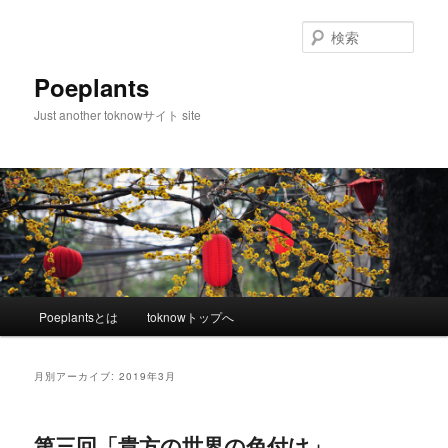
メ
サ
イ
ブ
検
ン
コ
索
コ
ン
Poeplants
ン
テ
Just another toknowサイト site
テ
ン
ン
ツ
ツ
へ
へ
移
移
動
動
メ
Poeplantsとは
toknowトップへ
イ
ン
メ
月別アーカイブ:
2019年3月
ニ
ュ
ー
第三回「貴方の世界の色付け」